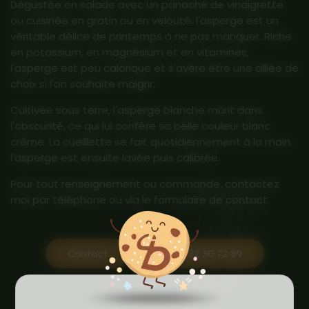
Dégustée en salade avec un panaché de vinaigrette
ou cuisinée en gratin ou en velouté, l'asperge est un
véritable délice de printemps à ne pas manquer. Riche
en potassium, en magnésium et en vitamines,
l'asperge est peu calorique et s'avère être une alliée de
choix si l'on souhaite maigrir.
Cultivée sous terre, l'asperge blanche mûrit dans
l'obscurité, ce qui lui confère sa belle couleur blanc
crème. La cueillette se fait quotidiennement à la main,
l'asperge est ensuite lavée puis calibrée.
Pour tout renseignement ou commande, contactez
moi par téléphone ou via le formulaire de contact.
Contact
03 22 30 72 89