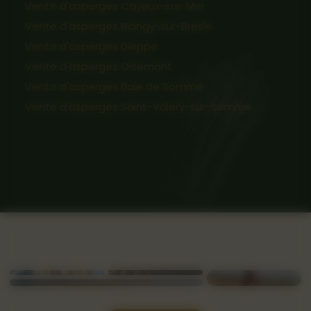
Vente d'asperges Cayeux-sur-Mer
Vente d'asperges Blangy-sur-Bresle
Vente d'asperges Dieppe
Vente d'asperges Oisemont
Vente d'asperges Baie de Somme
Vente d'asperges Saint-Valery-sur-Somme