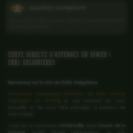
QUALITÉ ET L’AUTHENTICITÉ
Des produits 100% naturels, révélant l’authenticité et les
saveurs d’autrefois.
VENTE DIRECTE D'ASPERGES DU VIMEU |
EARL DELIGNIÈRES
Bienvenue sur le site de l'EARL Delignières
Producteur d'asperges blanches de plein champ
(asperges du Vimeu
),
je suis heureux de vous
accueillir et de vous faire partager la passion de
mon métier.
C'est sur la commune d'
Embreville
, dans
l'ouest de la
Somme
, qu'est située l'exploitation. Je suis