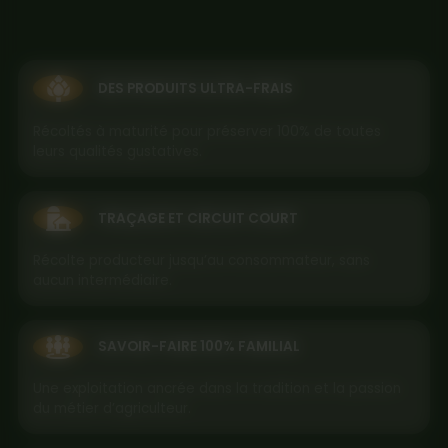
DES PRODUITS ULTRA-FRAIS
Récoltés à maturité pour préserver 100% de toutes
leurs qualités gustatives.
TRAÇAGE ET CIRCUIT COURT
Récolte producteur jusqu’au consommateur, sans
aucun intermédiaire.
SAVOIR-FAIRE 100% FAMILIAL
Une exploitation ancrée dans la tradition et la passion
du métier d’agriculteur.